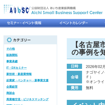
【名古屋
その他
の事例を
販路開拓
事業承継
日時
2026年02月0
IT・DXセミナー
ナゴヤイノ
新技術・新産業情報
会場
Ｆ）
起業家・ベンチャー・新事業支援
※オンライ
企業経営
費用
無料
商談会
異業種交流・ビジネスマッチング