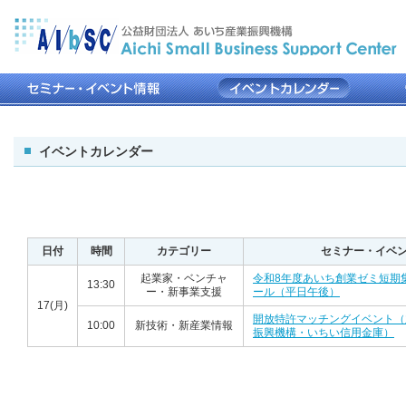
イベントカレンダー
日付
時間
カテゴリー
セミナー・イベ
起業家・ベンチャ
令和8年度あいち創業ゼミ短期
13:30
ー・新事業支援
ール（平日午後）
17(月)
開放特許マッチングイベント（
10:00
新技術・新産業情報
振興機構・いちい信用金庫）