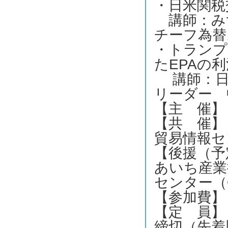
・日米関税
講師：み
チーフ為替
・トランプ
たEPAの
講師：日本
リーダー 
【主 催】
【共 催】
貿易情報セ
【後援（予
あいち産業
センター（
【参加費】
【定 員】
締切（先着