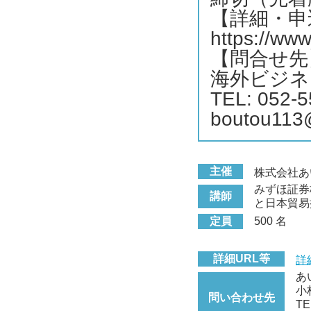
【詳細・申
https://www
【問合せ先
海外ビジネ
TEL: 052-5
boutou113@
主催
株式会社あ
みずほ証券
講師
と日本貿易
定員
500 名
詳細URL等
詳
あ
小
問い合わせ先
TE