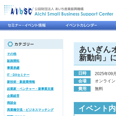
あいぎん
その他
新動向」
販路開拓
事業承継
日時
2025年09月1
IT・DXセミナー
会場
オンライン
新技術・新産業情報
費用
無料
起業家・ベンチャー・新事業支援
企業経営
商談会
イベント内
異業種交流・ビジネスマッチング