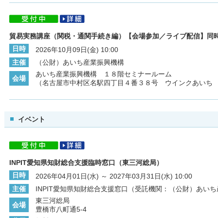
貿易実務講座（関税・通関手続き編）【会場参加／ライブ配信】同
日時
2026年10月09日(金) 10:00
主催
（公財）あいち産業振興機構
あいち産業振興機構 １８階セミナールーム
会場
（名古屋市中村区名駅四丁目４番３８号 ウインクあいち
イベント
INPIT愛知県知財総合支援臨時窓口（東三河総局）
日時
2026年04月01日(水) ～ 2027年03月31日(水) 10:00
主催
INPIT愛知県知財総合支援窓口（受託機関：（公財）あい
東三河総局
会場
豊橋市八町通5-4